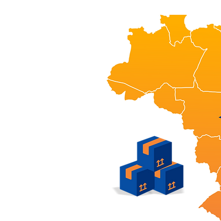
il, com estrutura
amente selecionados.
 atendemos mais de
avés de parceiros,
os nas capitais e
indo agilidade ao
tico.