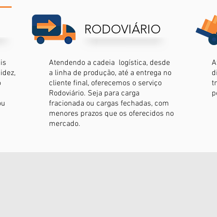
RODOVIÁRIO
is
Atendendo a cadeia logística, desde
A
idez,
a linha de produção, até a entrega no
d
o
cliente final, oferecemos o serviço
t
Rodoviário. Seja para carga
p
ou
fracionada ou cargas fechadas, com
menores prazos que os oferecidos no
mercado.